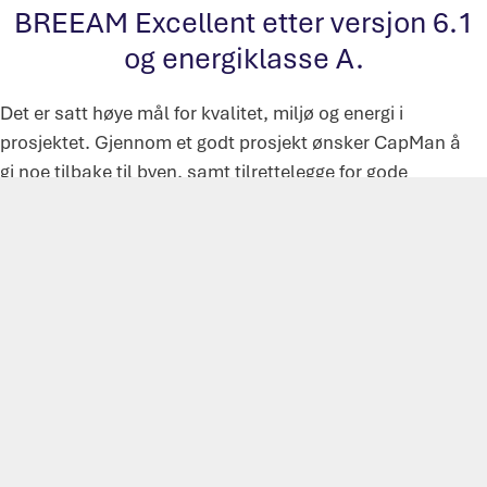
BREEAM Excellent etter versjon 6.1
og energiklasse A.
Det er satt høye mål for kvalitet, miljø og energi i
prosjektet. Gjennom et godt prosjekt ønsker CapMan å
gi noe tilbake til byen, samt tilrettelegge for gode
møteplasser mellom mennesker.
Nyhetsbrev fra Insenti AS
Motta nyheter om fremdrift på Sørkedalsveien 6 direkte