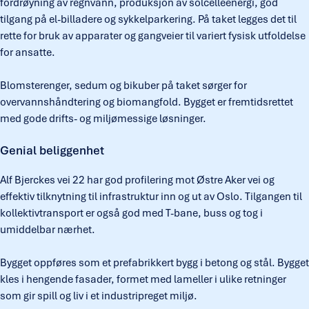
fordrøyning av regnvann, produksjon av solcelleenergi, god
tilgang på el-billadere og sykkelparkering. På taket legges det til
rette for bruk av apparater og gangveier til variert fysisk utfoldelse
for ansatte.
Blomsterenger, sedum og bikuber på taket sørger for
overvannshåndtering og biomangfold. Bygget er fremtidsrettet
med gode drifts- og miljømessige løsninger.
Genial beliggenhet
Alf Bjerckes vei 22 har god profilering mot Østre Aker vei og
effektiv tilknytning til infrastruktur inn og ut av Oslo. Tilgangen til
kollektivtransport er også god med T-bane, buss og tog i
umiddelbar nærhet.
Bygget oppføres som et prefabrikkert bygg i betong og stål. Bygget
kles i hengende fasader, formet med lameller i ulike retninger
som gir spill og liv i et industripreget miljø.