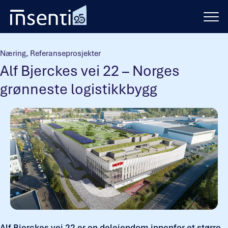
Hopp
til
innhold
Næring
,
Referanseprosjekter
Alf Bjerckes vei 22 – Norges
grønneste logistikkbygg
Alf Bjerckes vei 22 er en deleiendom innenfor et større