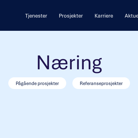
Tjenester
Prosjekter
Karriere
Aktue
Næring
Pågående prosjekter
Referanseprosjekter
Olrud Handelspark
Karl Johans gate 45
D
Flytårnet Fornebu
Aker Tech House
K
Hans Møller Gasmanns vei 7