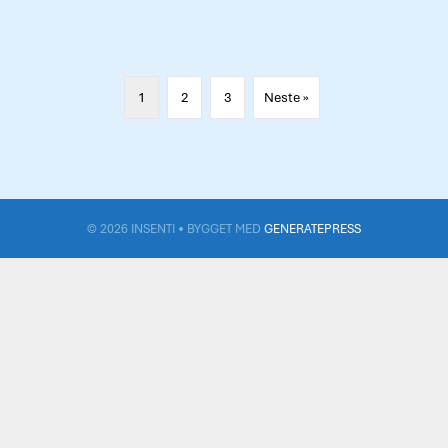
Dronning Eufemias gate 8
Tamburløkka
Domus Juridica
1
2
3
Neste »
© 2026 INSENTI
• BYGGET MED
GENERATEPRESS