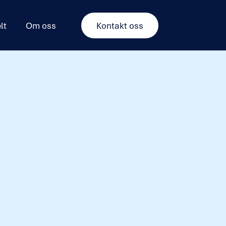
lt
Om oss
Kontakt oss
Sørkedalsveien 6
ronning Mauds gate 10/11
Oslo Spektrum
ommunegården i Sandvika
Alf Bjerckes vei 22