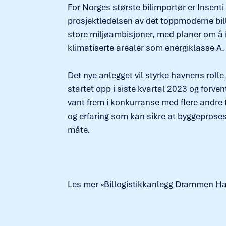
For Norges største bilimportør er Insen
prosjektledelsen av det toppmoderne bi
store miljøambisjoner, med planer om å i
klimatiserte arealer som energiklasse A.
Det nye anlegget vil styrke havnens rolle 
startet opp i siste kvartal 2023 og forven
vant frem i konkurranse med flere andre t
og erfaring som kan sikre at byggeproses
måte.
Les mer «Billogistikkanlegg Drammen H