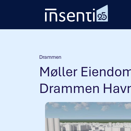
Hopp
til
innhold
Drammen
Møller Eiendom 
Drammen Hav