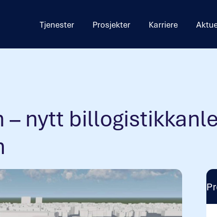
Tjenester
Prosjekter
Karriere
Aktue
– nytt billogistikkanl
n
Pr