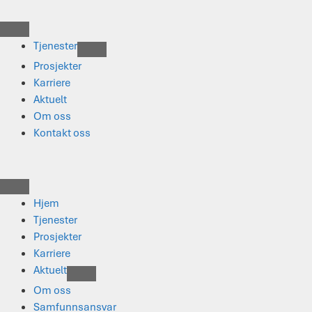
Hopp
til
innhold
Tjenester
Prosjekter
Karriere
Aktuelt
Om oss
Kontakt oss
Hjem
Tjenester
Prosjekter
Karriere
Aktuelt
Om oss
Samfunnsansvar