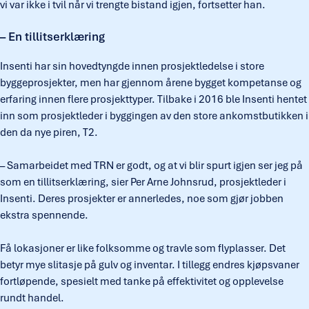
vi var ikke i tvil når vi trengte bistand igjen, fortsetter han.
– En tillitserklæring
Insenti har sin hovedtyngde innen prosjektledelse i store
byggeprosjekter, men har gjennom årene bygget kompetanse og
erfaring innen flere prosjekttyper. Tilbake i 2016 ble Insenti hentet
inn som prosjektleder i byggingen av den store ankomstbutikken i
den da nye piren, T2.
– Samarbeidet med TRN er godt, og at vi blir spurt igjen ser jeg på
som en tillitserklæring, sier Per Arne Johnsrud, prosjektleder i
Insenti. Deres prosjekter er annerledes, noe som gjør jobben
ekstra spennende.
Få lokasjoner er like folksomme og travle som flyplasser. Det
betyr mye slitasje på gulv og inventar. I tillegg endres kjøpsvaner
fortløpende, spesielt med tanke på effektivitet og opplevelse
rundt handel.