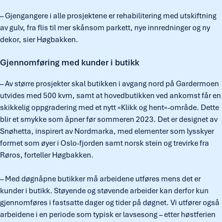
– Gjengangere i alle prosjektene er rehabilitering med utskiftning
av gulv, fra flis til mer skånsom parkett, nye innredninger og ny
dekor, sier Høgbakken.
Gjennomføring med kunder i butikk
– Av større prosjekter skal butikken i avgang nord på Gardermoen
utvides med 500 kvm, samt at hovedbutikken ved ankomst får en
skikkelig oppgradering med et nytt «Klikk og hent»-område. Dette
blir et smykke som åpner før sommeren 2023. Det er designet av
Snøhetta, inspirert av Nordmarka, med elementer som lysskyer
formet som øyer i Oslo-fjorden samt norsk stein og trevirke fra
Røros, forteller Høgbakken.
– Med døgnåpne butikker må arbeidene utføres mens det er
kunder i butikk. Støyende og støvende arbeider kan derfor kun
gjennomføres i fastsatte dager og tider på døgnet. Vi utfører også
arbeidene i en periode som typisk er lavsesong – etter høstferien