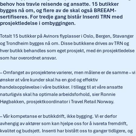
behov hos travle reisende og ansatte. 15 butikker
bygges nå om, og flere av de skal også BREEAM-
sertifiseres. For tredje gang bistår Insenti TRN med
prosjektledelse i ombyggingen.
Totalt 15 butikker på Avinors flyplasser i Oslo, Bergen, Stavanger
og Trondheim bygges nå om. Disse butikkene drives av TRN og
hver butikk behandles som eget prosjekt, med én prosjektledelse
som har overordnet ansvar.
– Omfanget av prosjektene varierer, men målene er de samme – vi
ønsker at våre kunder skal ha en god og effektiv
handelsopplevelse i våre butikker. I tillegg til at våre ansatte
naturligvis skal ha optimale arbeidsforhold, sier Ronnie
Høgbakken, prosjektkoordinator i Travel Retail Norway.
– Vår kompetanse er butikkdrift, ikke bygging. Vi er derfor
avhengig av aktører som kan hjelpe oss for å ivareta fremdrift,
kvalitet og budsjett. Insenti har bistått oss to ganger tidligere, og