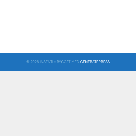
© 2026 INSENTI
• BYGGET MED
GENERATEPRESS