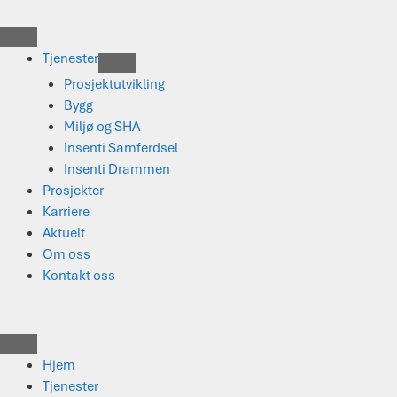
Hopp
til
innhold
Tjenester
Prosjektutvikling
Bygg
Miljø og SHA
Insenti Samferdsel
Insenti Drammen
Prosjekter
Karriere
Aktuelt
Om oss
Kontakt oss
Hjem
Tjenester