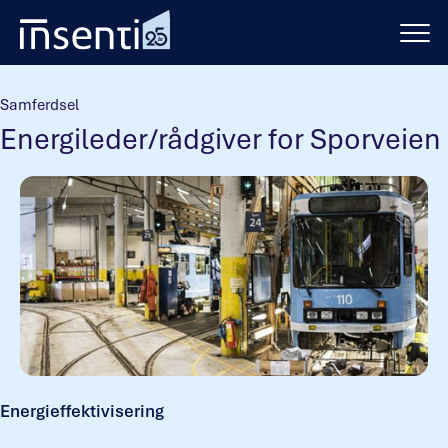
Hopp
til
innhold
Samferdsel
Energileder/rådgiver for Sporveien
Energieffektivisering