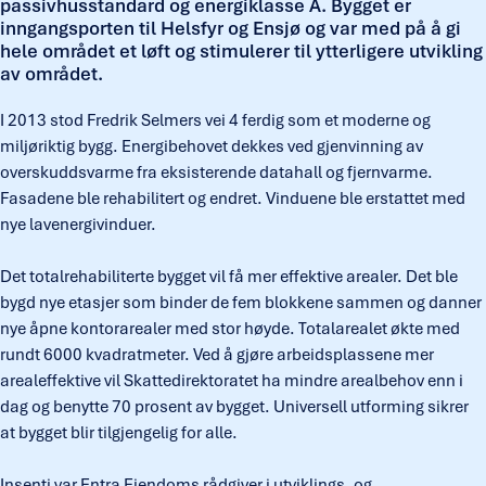
passivhusstandard og energiklasse A. Bygget er
inngangsporten til Helsfyr og Ensjø og var med på å gi
hele området et løft og stimulerer til ytterligere utvikling
av området.
I 2013 stod Fredrik Selmers vei 4 ferdig som et moderne og
miljøriktig bygg. Energibehovet dekkes ved gjenvinning av
overskuddsvarme fra eksisterende datahall og fjernvarme.
Fasadene ble rehabilitert og endret. Vinduene ble erstattet med
nye lavenergivinduer.
Det totalrehabiliterte bygget vil få mer effektive arealer. Det ble
bygd nye etasjer som binder de fem blokkene sammen og danner
nye åpne kontorarealer med stor høyde. Totalarealet økte med
rundt 6000 kvadratmeter. Ved å gjøre arbeidsplassene mer
arealeffektive vil Skattedirektoratet ha mindre arealbehov enn i
dag og benytte 70 prosent av bygget. Universell utforming sikrer
at bygget blir tilgjengelig for alle.
Insenti var Entra Eiendoms rådgiver i utviklings- og