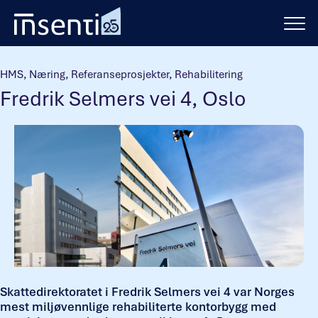
Hopp
til
innhold
HMS
,
Næring
,
Referanseprosjekter
,
Rehabilitering
Fredrik Selmers vei 4, Oslo
Skattedirektoratet i Fredrik Selmers vei 4 var Norges
mest miljøvennlige rehabiliterte kontorbygg med