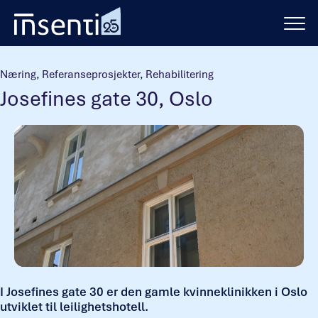
Hopp
til
innhold
Næring
,
Referanseprosjekter
,
Rehabilitering
Josefines gate 30, Oslo
I Josefines gate 30 er den gamle kvinneklinikken i Oslo
utviklet til leilighetshotell.